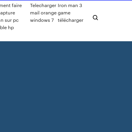
ent faire
Telecharger
Iron man 3
capture
mail orange
game
n sur pc
windows 7
télécharger
ble hp