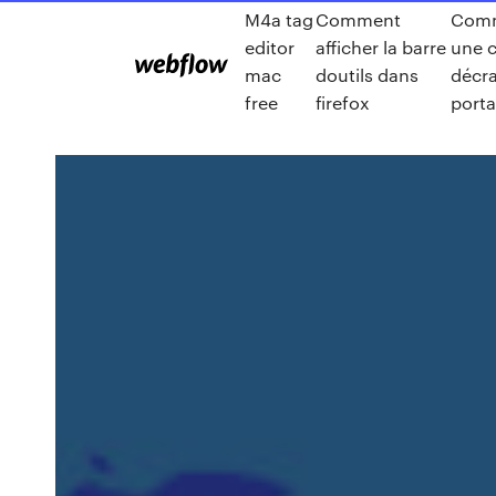
M4a tag
Comment
Comm
editor
afficher la barre
une 
mac
doutils dans
décra
free
firefox
porta